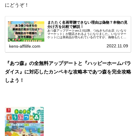
にどうぞ！
またたく名画寄贈できない理由は偽物？本物の見
分け方を比較で解説！
あつ森アップデートver.2.0以降、つねきちのお店（いなり
マーケット）が開店されるようになりました。いなりマー
ケットには美術品が売られているのですが、偽物もたくさ
ん紛れ込んでいます。そこで今回は「あつ森つねきちの美
術品の見分け方は？偽物処...
2022.11.09
kens-affilife.com
『あつ森』の全無料アップデートと『ハッピーホームパラ
ダイス』に対応したカンペキな攻略本であつ森を完全攻略
しよう！
＼3月4日発売の最新版です／