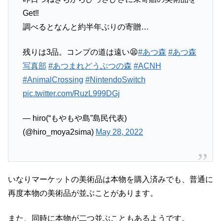
Get‼️
調べるとなんと約半年ぶりの寄贈…
残りは3品。コンプの道は遠い😫
#あつ森
#あつ森
写真部
#あつまれどうぶつの森
#ACNH
#AnimalCrossing
#NintendoSwitch
pic.twitter.com/RuzL999DGj
— hiro(“もやもや島”島民代表)
(@hiro_moya2sima)
May 28, 2022
いなりマーケットの美術品は本物を購入済みでも、普通に
再度本物の美術品が並ぶことがあります。
また、同時に本物が二つ並ぶこともあるようです。