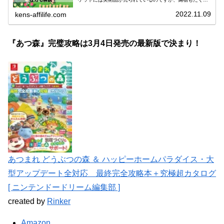
ん紛れ込んでいます。そこで今回は「あつ森つねきちの美
術品の見分け方は？偽物処...
2022.11.09
kens-affilife.com
『あつ森』完璧攻略
は3月4日発売の最新版で決まり！
あつまれ どうぶつの森 ＆ ハッピーホームパラダイス・大
型アップデート全対応 最終完全攻略本＋究極超カタログ
[ ニンテンドードリーム編集部 ]
created by
Rinker
Amazon