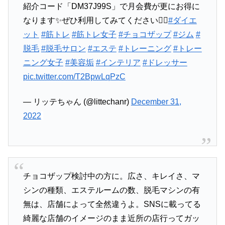
紹介コード「DM37J99S」で月会費が更にお得に
なります✨ぜひ利用してみてください👍🏻
#ダイエ
ット
#筋トレ
#筋トレ女子
#チョコザップ
#ジム
#
脱毛
#脱毛サロン
#エステ
#トレーニング
#トレー
ニング女子
#美容垢
#インテリア
#ドレッサー
pic.twitter.com/T2BpwLqPzC
— リッテちゃん (@littechanr)
December 31,
2022
チョコザップ検討中の方に。広さ、キレイさ、マ
シンの種類、エステルームの数、脱毛マシンの有
無は、店舗によって全然違うよ。SNSに載ってる
綺麗な店舗のイメージのまま近所の店行ってガッ