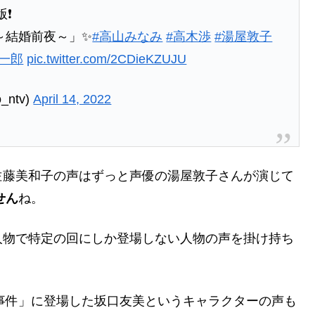
❗️
～結婚前夜～」✨
#高山みなみ
#高木渉
#湯屋敦子
眞一郎
pic.twitter.com/2CDieKZUJU
ntv)
April 14, 2022
佐藤美和子の声はずっと声優の湯屋敦子さんが演じて
せん
ね。
人物で特定の回にしか登場しない人物の声を掛け持ち
人事件」に登場した坂口友美というキャラクターの声も