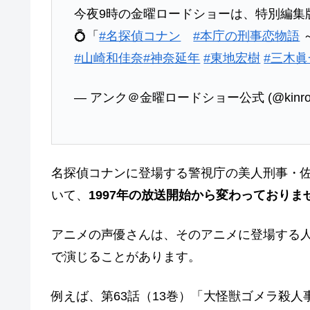
今夜9時の金曜ロードショーは、特別編集版
💍「
#名探偵コナン
#本庁の刑事恋物語
#山崎和佳奈
#神奈延年
#東地宏樹
#三木
— アンク＠金曜ロードショー公式 (@kinro_
名探偵コナンに登場する警視庁の美人刑事・
いて、
1997年の放送開始から変わっておりま
アニメの声優さんは、そのアニメに登場する
で演じることがあります。
例えば、第63話（13巻）「大怪獣ゴメラ殺