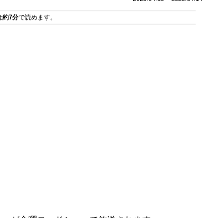
は
約7分
で読めます。