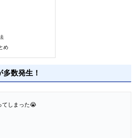
法
とめ
が多数発生！
てしまった😭