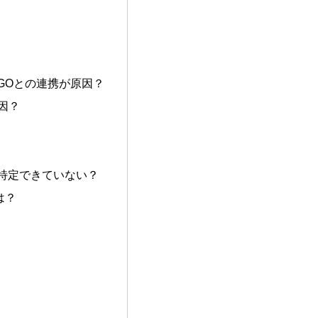
GOとの連携が原因？
因？
特定できていない？
は？