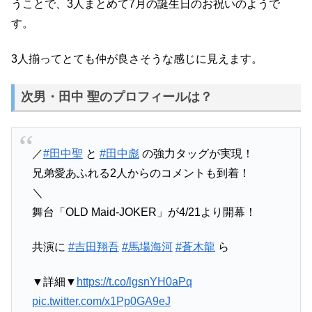
うことで、3人まとめて7月の誕生日のお祝いのようで
す。
3人揃ってとても仲が良さそうな感じに見えます。
次男・田中 聖のプロフィールは？
／
#田中聖
と
#田中彪
の強力タッグが実現！
兄弟愛あふれる2人からのコメントも到着！
＼
舞台「OLD Maid-JOKER」が4/21より開幕！
共演に
#吉田翔吾
#馬場海河
#蒼木龍
ら
▼詳細▼
https://t.co/lgsnYH0aPq
pic.twitter.com/x1Pp0GA9eJ