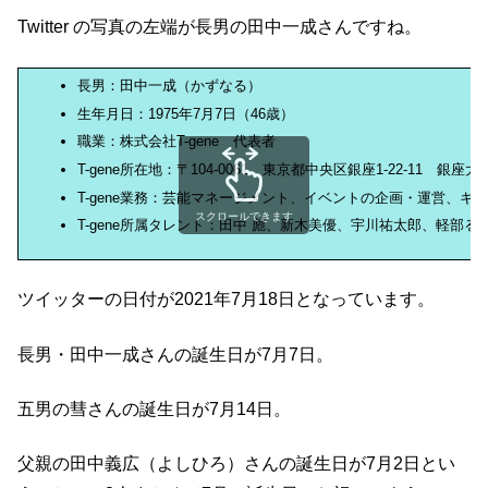
Twitter の写真の左端が長男の田中一成さんですね。
長男：田中一成（かずなる）
生年月日：1975年7月7日（46歳）
職業：株式会社T-gene 代表者
T-gene所在地：〒104-0061 東京都中央区銀座1-22-11 銀座
T-gene業務：芸能マネージメント、イベントの企画・運営、キ
スクロールできます
T-gene所属タレント：田中 彪、新木美優、宇川祐太郎、軽部
ツイッターの日付が2021年7月18日となっています。
長男・田中一成さんの誕生日が7月7日。
五男の彗さんの誕生日が7月14日。
父親の田中義広（よしひろ）さんの誕生日が7月2日とい