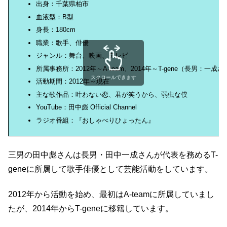
出身：千葉県柏市
血液型：B型
身長：180cm
職業：歌手、俳優
ジャンル：舞台、映画、テレビ
所属事務所：2012年～A-team、2014年～T-gene（長男：一成
スクロールできます
活動期間：2012年～現在
主な歌作品：叶わない恋、君が笑うから、弱虫な僕
YouTube：田中彪 Official Channel
ラジオ番組：『おしゃべりひょったん』
三男の田中彪さんは長男・田中一成さんが代表を務めるT-
geneに所属して歌手俳優として芸能活動をしています。
2012年から活動を始め、最初はA-teamに所属していまし
たが、2014年からT-geneに移籍しています。