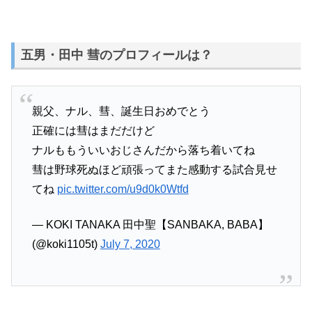
五男・田中 彗のプロフィールは？
親父、ナル、彗、誕生日おめでとう
正確には彗はまだだけど
ナルももういいおじさんだから落ち着いてね
彗は野球死ぬほど頑張ってまた感動する試合見せ
てね
pic.twitter.com/u9d0k0Wtfd
— KOKI TANAKA 田中聖【SANBAKA, BABA】
(@koki1105t)
July 7, 2020