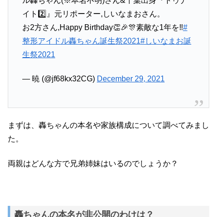
ル轟ちゃん(※本名不明)さん&千葉出身『トゥナ
イト2️⃣』元リポーター,しいなまおさん。
お2方さん,Happy Birthday👏🎉🎊素敵な1年を‼
#
整形アイドル轟ちゃん誕生祭2021
#しいなまお誕
生祭2021
— 暁 (@jf68kx32CG)
December 29, 2021
まずは、轟ちゃんの本名や家族構成について調べてみまし
た。
両親はどんな方で兄弟姉妹はいるのでしょうか？
轟ちゃんの本名が非公開のわけは？