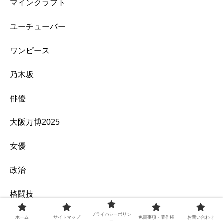
マインクラフト
ユーチューバー
ワンピース
乃木坂
俳優
大阪万博2025
女優
政治
格闘技
プライバシーポリシ
漫画・アニメ
ホーム
サイトマップ
免責事項・著作権
お問い合わせ
ー