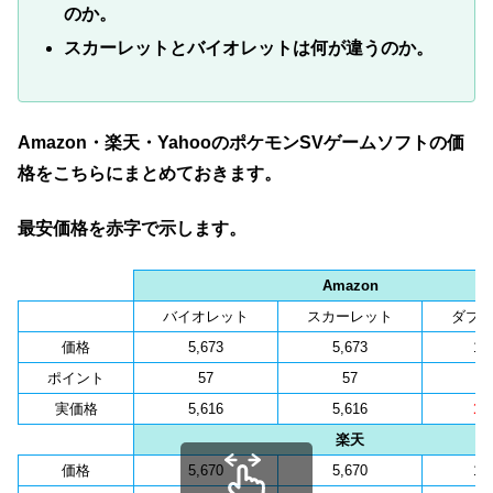
のか。
スカーレットとバイオレットは何が違うのか。
Amazon・楽天・YahooのポケモンSVゲームソフトの価
格をこちらにまとめておきます。
最安価格を赤字で示します。
Amazon
バイオレット
スカーレット
ダブ
価格
5,673
5,673
11
ポイント
57
57
1
実価格
5,616
5,616
11
楽天
価格
5,670
5,670
11