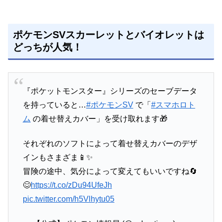
ポケモンSVスカーレットとバイオレットは
どっちが人気！
『ポケットモンスター』シリーズのセーブデータ
を持っていると…
#ポケモンSV
で「
#スマホロト
ム
の着せ替えカバー」を受け取れます🎁
それぞれのソフトによって着せ替えカバーのデザ
インもさまざま📱✨
冒険の途中、気分によって変えてもいいですね🔄
😊
https://t.co/zDu94UfeJh
pic.twitter.com/h5Vlhytu05