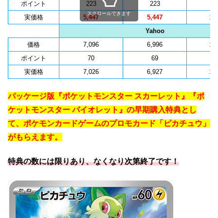
ポイント
223
223
4
スクロールできます
実価格
5,447
5,447
11
Yahoo
価格
7,096
6,996
13
ポイント
70
69
1
実価格
7,026
6,927
13
パッケージ版『ポケットモンスター スカーレット』『ポ
ケットモンスター バイオレット』の早期購入特典とし
て、ポケモンカードゲームのプロモカード「ピカチュウ」
がもらえます。
特典の数には限りあり、なくなり次第終了です！