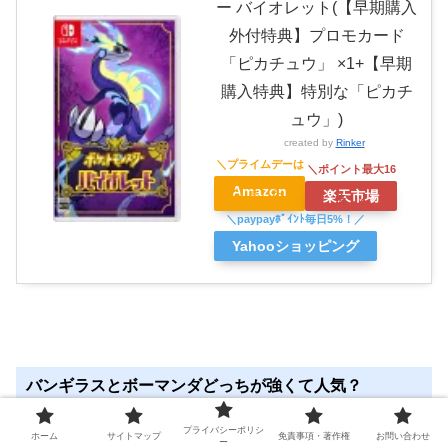
ー バイオレット(【早期購入
外付特典】プロモカード
「ピカチュウ」 ×1+【早期
購入特典】特別な「ピカチ
ュウ」)
created by
Rinker
Amazon
楽天市場
Yahooショッピング
バンギラスとボーマンダどっちが強くて人気？
プライバシーポリシ
ホーム
サイトマップ
免責事項・著作権
お問い合わせ
ー